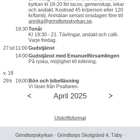
kyrkan kl 18-20 för tacos, gemenskap, lekar
och andakt. Kostnad 45 kr/person eller 120
kr/familj. Anmälan senast onsdagen före till
annika@grindtorpskyrkan.se
.
19:30
Tonår
Kl 19:30 - 21. Tävlingar, andakt och café.
Varje fredag.
27
sö
11:00
Gudstjänst
14:00
Gudstjänst med Emanuelförsamlingen
På ryska, möjlighet till tolkning.
v. 18
29
ti
19:00
Bön och bibelläsning
Vi läser från Psaltaren.
April 2025
Utskriftsformat
Grindtorpskyrkan · Grindtorps Skolgränd 4, Täby ·