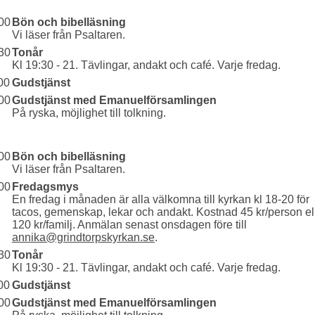
00
Bön och bibelläsning
Vi läser från Psaltaren.
30
Tonår
Kl 19:30 - 21. Tävlingar, andakt och café. Varje fredag.
00
Gudstjänst
00
Gudstjänst med Emanuelförsamlingen
På ryska, möjlighet till tolkning.
00
Bön och bibelläsning
Vi läser från Psaltaren.
00
Fredagsmys
En fredag i månaden är alla välkomna till kyrkan kl 18-20 för
tacos, gemenskap, lekar och andakt. Kostnad 45 kr/person el
120 kr/familj. Anmälan senast onsdagen före till
annika@grindtorpskyrkan.se
.
30
Tonår
Kl 19:30 - 21. Tävlingar, andakt och café. Varje fredag.
00
Gudstjänst
00
Gudstjänst med Emanuelförsamlingen