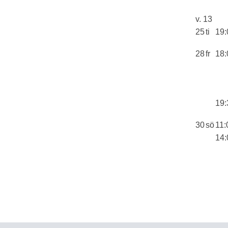
v. 13
25
ti
19:
28
fr
18:
19:
30
sö
11:
14: