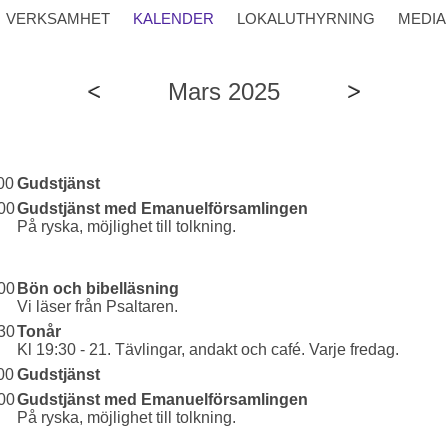
VERKSAMHET
KALENDER
LOKALUTHYRNING
MEDIA
Mars 2025
00
Gudstjänst
00
Gudstjänst med Emanuelförsamlingen
På ryska, möjlighet till tolkning.
00
Bön och bibelläsning
Vi läser från Psaltaren.
30
Tonår
Kl 19:30 - 21. Tävlingar, andakt och café. Varje fredag.
00
Gudstjänst
00
Gudstjänst med Emanuelförsamlingen
På ryska, möjlighet till tolkning.