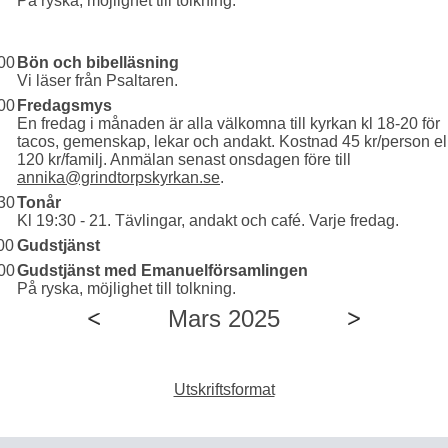
På ryska, möjlighet till tolkning.
00
Bön och bibelläsning
Vi läser från Psaltaren.
00
Fredagsmys
En fredag i månaden är alla välkomna till kyrkan kl 18-20 för
tacos, gemenskap, lekar och andakt. Kostnad 45 kr/person el
120 kr/familj. Anmälan senast onsdagen före till
annika@grindtorpskyrkan.se
.
30
Tonår
Kl 19:30 - 21. Tävlingar, andakt och café. Varje fredag.
00
Gudstjänst
00
Gudstjänst med Emanuelförsamlingen
På ryska, möjlighet till tolkning.
Mars 2025
Utskriftsformat