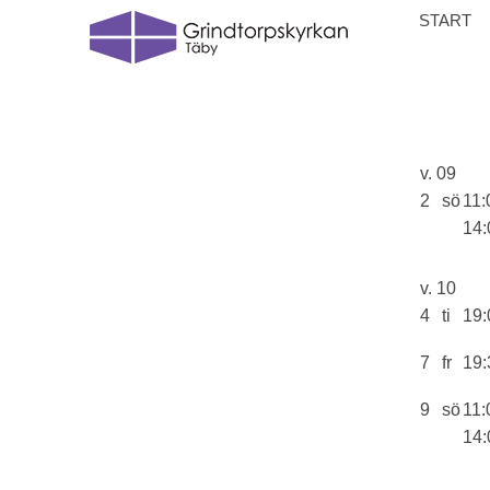
START
v. 09
2
sö
11:
14:
v. 10
4
ti
19:
7
fr
19:
9
sö
11:
14: